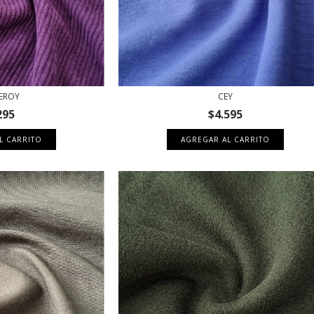
EROY
CEY
295
$4.595
L CARRITO
AGREGAR AL CARRITO